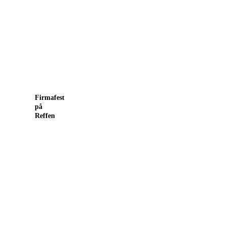
Firmafest
Firmafest
på
på
Reffen
Reffen