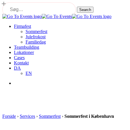
Skip
to
Search
main
Close
content
Search
Menu
Firmafest
Sommerfest
Julefrokost
Familiedag
Teambuilding
Lokationer
Cases
Kontakt
DA
EN
Menu
Forside
›
Services
›
Sommerfest
›
Sommerfest i København