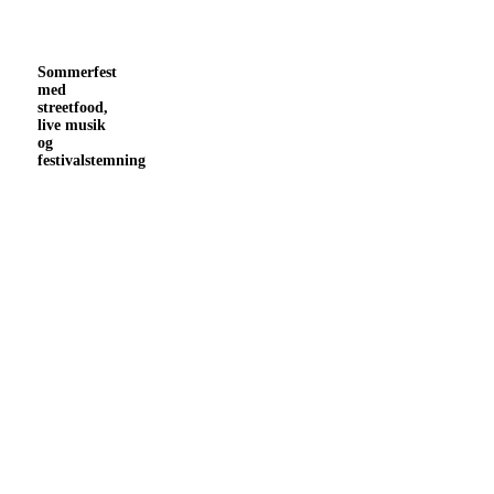
Sommerfest
Sommerfest
med
med
streetfood,
streetfood,
live musik
live
og
musik
festivalstemning
og
festivalstemning