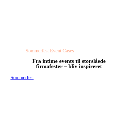
Sommerfest Event Cases
Fra intime events til storslåede
firmafester – bliv inspireret
Sommerfest