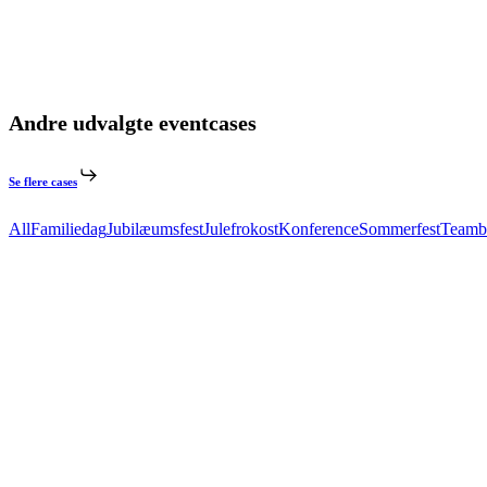
Andre udvalgte eventcases
Se flere cases
All
Familiedag
Jubilæumsfest
Julefrokost
Konference
Sommerfest
Teamb