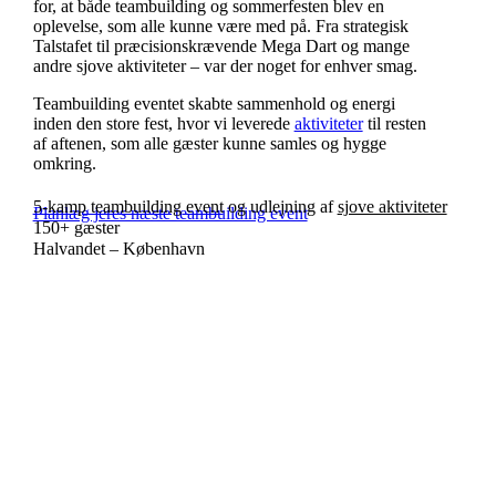
for, at både teambuilding og sommerfesten blev en
oplevelse, som alle kunne være med på. Fra strategisk
Talstafet til præcisionskrævende Mega Dart og mange
andre sjove aktiviteter – var der noget for enhver smag.
Teambuilding eventet skabte sammenhold og energi
inden den store fest, hvor vi leverede
aktiviteter
til resten
af aftenen, som alle gæster kunne samles og hygge
omkring.
5-kamp teambuilding event
og udlejning af
sjove aktiviteter
Planlæg jeres næste teambuilding event
150+ gæster
Halvandet – København