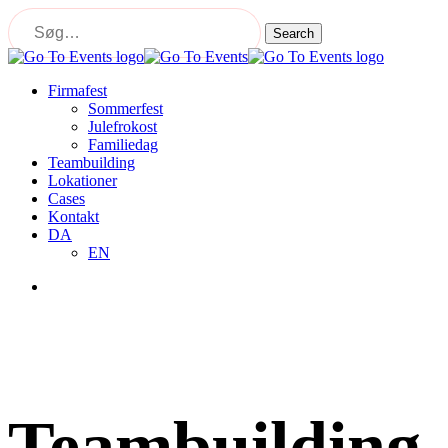
Skip
to
Search
main
Close
content
Search
Menu
Firmafest
Sommerfest
Julefrokost
Familiedag
Teambuilding
Lokationer
Cases
Kontakt
DA
EN
Menu
Teambuilding