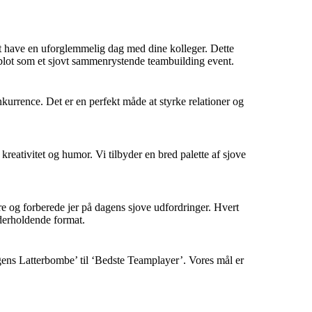
at have en uforglemmelig dag med dine kolleger. Dette
er blot som et sjovt sammenrystende teambuilding event.
nkurrence. Det er en perfekt måde at styrke relationer og
reativitet og humor. Vi tilbyder en bred palette af sjove
ere og forberede jer på dagens sjove udfordringer. Hvert
underholdende format.
ens Latterbombe’ til ‘Bedste Teamplayer’. Vores mål er