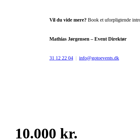
Vil du vide mere?
Book et uforpligtende intr
Mathias Jørgensen – Event Direktør
31 12 22 04
|
info@gotoevents.dk
10.000 kr.