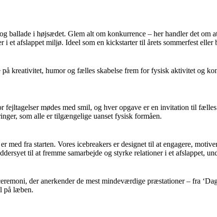
v og ballade i højsædet. Glem alt om konkurrence – her handler det om 
er i et afslappet miljø. Ideel som en kickstarter til årets sommerfest ell
på kreativitet, humor og fælles skabelse frem for fysisk aktivitet og ko
fejltagelser mødes med smil, og hver opgave er en invitation til fælles k
ringer, som alle er tilgængelige uanset fysisk formåen.
er med fra starten. Vores icebreakers er designet til at engagere, motiv
ræddersyet til at fremme samarbejde og styrke relationer i et afslappet, 
 ceremoni, der anerkender de mest mindeværdige præstationer – fra ‘Dag
il på læben.