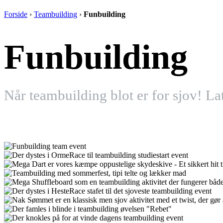
Forside
›
Teambuilding
›
Funbuilding
Funbuilding
Når teambuilding blot er for sjov! La