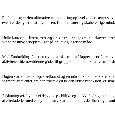
Funbuilding er den ultimative teambuilding-oplevelse, der sætter sjo
event er designet til at bryde isen, fremme latter og skabe varige mind
Dette koncept differentierer sig fra vores 5-kamp ved at fokusere mere 
skabe positive arbejdsmiljøer på en let og legende måde.
Med Funbuilding fokuserer vi på at skabe en afslappet atmosfære, hvor 
aktiviteter, hjernevridende gåder til gruppeorienterede kreative udford
Dagen starter med en sjov velkomst og en introduktion, der sikrer alle 
segment af eventet, fra den første dyst til den sidste refleksion, er sk
Afslutningsvis hylder vi de sjove øjeblikke og unikke bidrag med en
at efterlade jer med et styrket team, klar til at nedbryde siloer og et sm