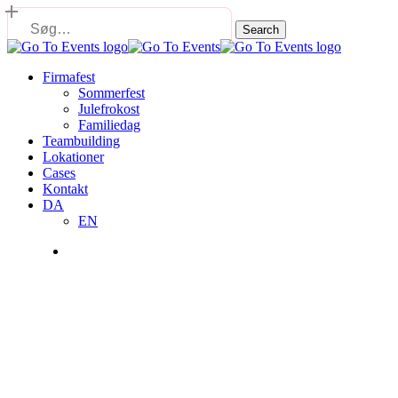
Skip
to
Search
main
Close
content
Search
Menu
Firmafest
Sommerfest
Julefrokost
Familiedag
Teambuilding
Lokationer
Cases
Kontakt
DA
EN
Menu