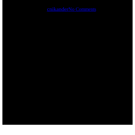
By
cnikander
No Comments