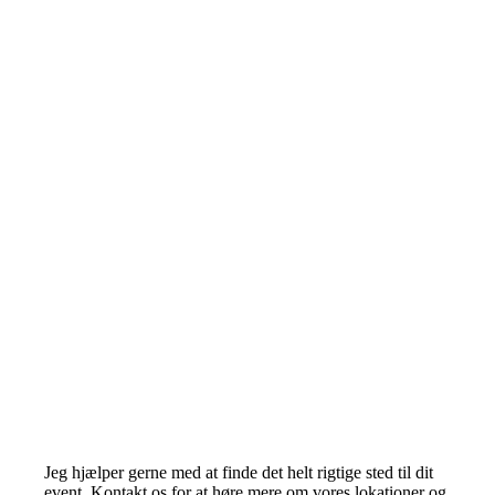
Jeg hjælper gerne med at finde det helt rigtige sted til dit
event. Kontakt os for at høre mere om vores lokationer og