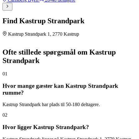
Find Kastrup Strandpark
Kastrup Strandpark 1, 2770 Kastrup
Leaflet
|
©
OpenStreetMap
©
CARTO
×
+
Kastrup Strandpark
Ofte stillede spørgsmål om Kastrup
Kastrup Strandpark 1, 2770 Kastrup, 2770 Kastrup
−
Strandpark
01
Hvor mange gæster kan Kastrup Strandpark
rumme?
Kastrup Strandpark har plads til 50-180 deltagere.
02
Hvor ligger Kastrup Strandpark?