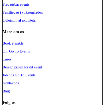
Fredagsbar events
Familiedag i virksomheden
Udlejning af aktiviteter
Mere om os
Book et møde
Om Go To Events
Cases
Beregn prisen for dit event
Job hos Go To Events
Kontakt os
Blog
Følg os