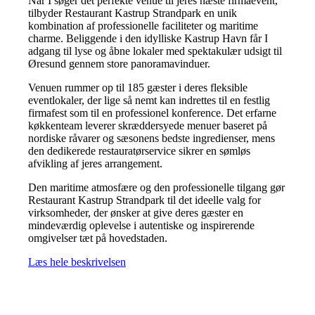
Når I søger det perfekte venue til jeres næste firmaevent,
tilbyder Restaurant Kastrup Strandpark en unik
kombination af professionelle faciliteter og maritime
charme. Beliggende i den idylliske Kastrup Havn får I
adgang til lyse og åbne lokaler med spektakulær udsigt til
Øresund gennem store panoramavinduer.
Venuen rummer op til 185 gæster i deres fleksible
eventlokaler, der lige så nemt kan indrettes til en festlig
firmafest som til en professionel konference. Det erfarne
køkkenteam leverer skræddersyede menuer baseret på
nordiske råvarer og sæsonens bedste ingredienser, mens
den dedikerede restauratørservice sikrer en sømløs
afvikling af jeres arrangement.
Den maritime atmosfære og den professionelle tilgang gør
Restaurant Kastrup Strandpark til det ideelle valg for
virksomheder, der ønsker at give deres gæster en
mindeværdig oplevelse i autentiske og inspirerende
omgivelser tæt på hovedstaden.
Læs hele beskrivelsen