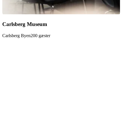
Carlsberg
Carlsberg Museum
Museum
Carlsberg Byen
200 gæster