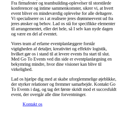
Fra firmafester og teambuilding-oplevelser til storstilede
konferencer og intime sammenkomster, sikrer vi, at hvert
event bliver en mindeværdig oplevelse for alle deltagere.
Vi specialiserer os i at realisere jeres drømmeevent ud fra
jeres ønsker og behov. Lad os stå for specifikke elementer
til arrangementet, eller det hele, så I selv kan nyde dagen
og være en del af eventet.
Vores team af erfarne eventplanlæggere forstår
vigtigheden af detaljer, kreativitet og effektiv logistik,
hvilket gør os i stand til at levere events fra start til slut.
Med Go To Events ved din side er eventplanlægning en
bekymring mindre, hvor dine visioner kan blive til
virkelighed.
Lad os hjælpe dig med at skabe uforglemmelige øjeblikke,
der styrker relationer og fremmer samarbejde. Kontakt Go
To Events i dag, og tag det første skridt mod et succesfuldt
event, der overgår alle dine forventninger.
Kontakt os