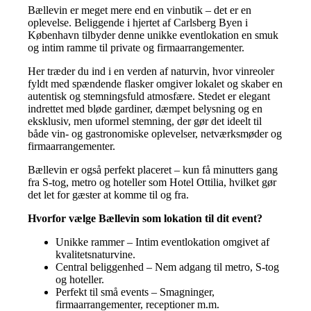
Bællevin er meget mere end en vinbutik – det er en
oplevelse. Beliggende i hjertet af Carlsberg Byen i
København tilbyder denne unikke eventlokation en smuk
og intim ramme til private og firmaarrangementer.
Her træder du ind i en verden af naturvin, hvor vinreoler
fyldt med spændende flasker omgiver lokalet og skaber en
autentisk og stemningsfuld atmosfære. Stedet er elegant
indrettet med bløde gardiner, dæmpet belysning og en
eksklusiv, men uformel stemning, der gør det ideelt til
både vin- og gastronomiske oplevelser, netværksmøder og
firmaarrangementer.
Bællevin er også perfekt placeret – kun få minutters gang
fra S-tog, metro og hoteller som Hotel Ottilia, hvilket gør
det let for gæster at komme til og fra.
Hvorfor vælge Bællevin som lokation til dit event?
Unikke rammer – Intim eventlokation omgivet af
kvalitetsnaturvine.
Central beliggenhed – Nem adgang til metro, S-tog
og hoteller.
Perfekt til små events – Smagninger,
firmaarrangementer, receptioner m.m.