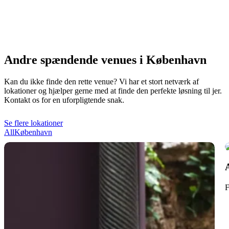
Andre spændende venues i København
Kan du ikke finde den rette venue? Vi har et stort netværk af
lokationer og hjælper gerne med at finde den perfekte løsning til jer.
Kontakt os for en uforpligtende snak.
Se flere lokationer
All
København
A
1
F