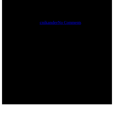
By
cnikander
No Comments