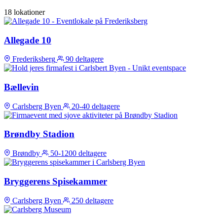
18 lokationer
Allegade 10
Frederiksberg
90 deltagere
Bællevin
Carlsberg Byen
20-40 deltagere
Brøndby Stadion
Brøndby
50-1200 deltagere
Bryggerens Spisekammer
Carlsberg Byen
250 deltagere