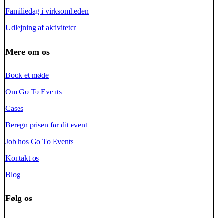
Familiedag i virksomheden
Udlejning af aktiviteter
Mere om os
Book et møde
Om Go To Events
Cases
Beregn prisen for dit event
Job hos Go To Events
Kontakt os
Blog
Følg os