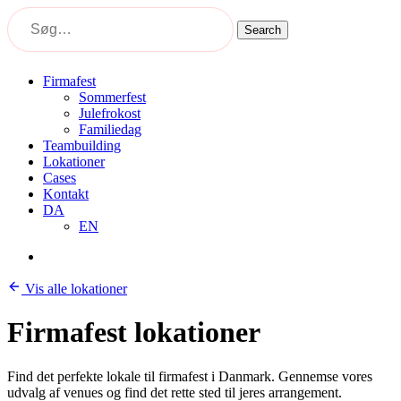
Skip
to
Search
main
Close
content
Search
Menu
Firmafest
Sommerfest
Julefrokost
Familiedag
Teambuilding
Lokationer
Cases
Kontakt
DA
EN
Menu
Vis alle lokationer
Firmafest lokationer
Find det perfekte lokale til firmafest i Danmark. Gennemse vores
udvalg af venues og find det rette sted til jeres arrangement.