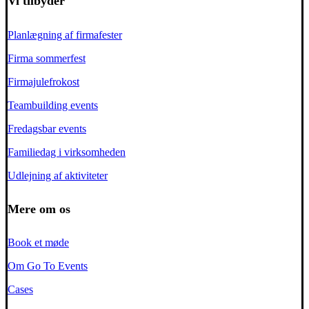
Vi tilbyder
Planlægning af firmafester
Firma sommerfest
Firmajulefrokost
Teambuilding events
Fredagsbar events
Familiedag i virksomheden
Udlejning af aktiviteter
Mere om os
Book et møde
Om Go To Events
Cases