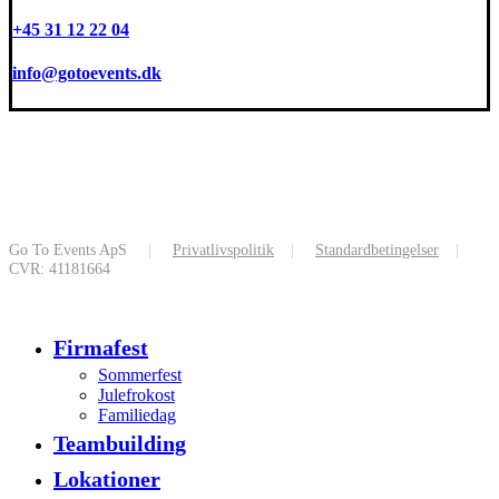
+45 31 12 22 04
info@gotoevents.dk
Go To Events ApS
|
Privatlivspolitik
|
Standardbetingelser
|
CVR: 41181664
Close
Firmafest
Menu
Sommerfest
Julefrokost
Familiedag
Teambuilding
Lokationer