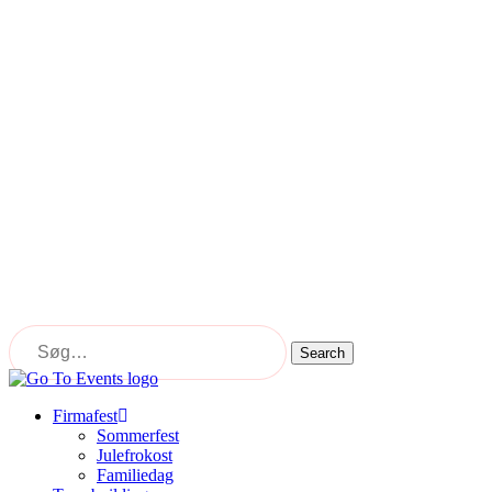
Skip
to
main
content
Search
Close
Search
Menu
Firmafest
Sommerfest
Julefrokost
Familiedag