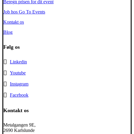
Beregn prisen for dit event
Job hos Go To Events
Kontakt os
Blog
Følg os
Linkedin
Youtube
Instagram
Facebook
Kontakt os
Metalgangen 9E,
2690 Karlslunde