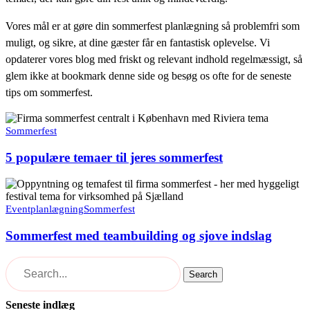
Vores mål er at gøre din sommerfest planlægning så problemfri som
muligt, og sikre, at dine gæster får en fantastisk oplevelse. Vi
opdaterer vores blog med friskt og relevant indhold regelmæssigt, så
glem ikke at bookmark denne side og besøg os ofte for de seneste
tips om sommerfest.
5
populære
Sommerfest
temaer
til
5 populære temaer til jeres sommerfest
jeres
sommerfest
Sommerfest
med
teambuilding
Eventplanlægning
Sommerfest
og
sjove
Sommerfest med teambuilding og sjove indslag
indslag
Search
Seneste indlæg