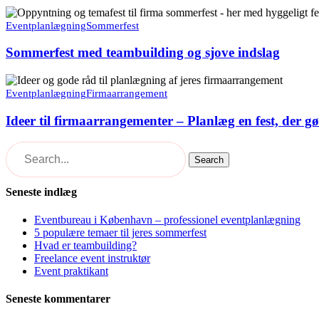
Go
Sommerfest
To
med
Eventplanlægning
Sommerfest
Events
teambuilding
og
Sommerfest med teambuilding og sjove indslag
sjove
indslag
Ideer
til
Eventplanlægning
Firmaarrangement
firmaarrangementer
–
Ideer til firmaarrangementer – Planlæg en fest, der g
Planlæg
en
fest,
Search
der
gør
Seneste indlæg
indtryk
Eventbureau i København – professionel eventplanlægning
5 populære temaer til jeres sommerfest
Hvad er teambuilding?
Freelance event instruktør
Event praktikant
Seneste kommentarer