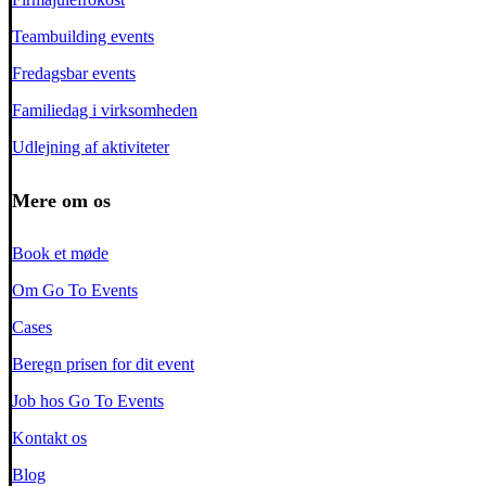
Teambuilding events
Fredagsbar events
Familiedag i virksomheden
Udlejning af aktiviteter
Mere om os
Book et møde
Om Go To Events
Cases
Beregn prisen for dit event
Job hos Go To Events
Kontakt os
Blog