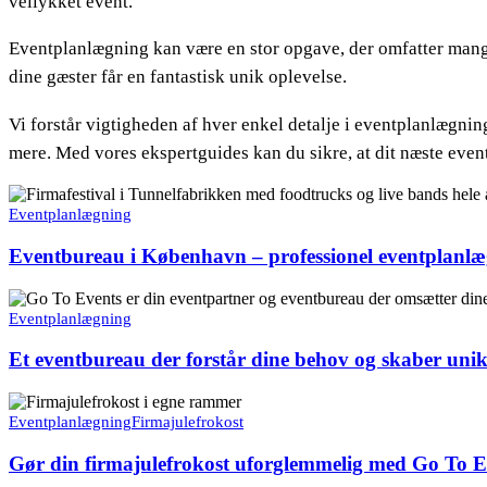
vellykket event.
Eventplanlægning kan være en stor opgave, der omfatter mange fo
dine gæster får en fantastisk unik oplevelse.
Vi forstår vigtigheden af hver enkel detalje i eventplanlægnin
mere. Med vores ekspertguides kan du sikre, at dit næste event
Eventbureau
i
Eventplanlægning
København
–
Eventbureau i København – professionel eventplanl
professionel
eventplanlægning
Et
eventbureau
Eventplanlægning
der
forstår
Et eventbureau der forstår dine behov og skaber uni
dine
behov
Gør
og
din
Eventplanlægning
Firmajulefrokost
skaber
firmajulefrokost
unikke
uforglemmelig
Gør din firmajulefrokost uforglemmelig med Go To E
begivenheder
med