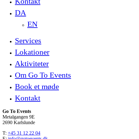
Kontakt
DA
EN
Services
Lokationer
Aktiviteter
Om Go To Events
Book et møde
Kontakt
Go To Events
Metalgangen 9E
2690 Karlslunde
T:
+45 31 12 22 04
E:
info@gotoevents.dk