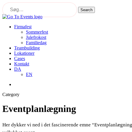
Skip
to
Search
main
Close
content
Search
Menu
Firmafest
Sommerfest
Julefrokost
Familiedag
Teambuilding
Lokationer
Cases
Kontakt
DA
EN
Menu
Category
Eventplanlægning
Her dykker vi ned i det fascinerende emne “Eventplanlægning”.