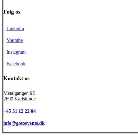
Følg os
Linkedin
Youtube
Instagram
Facebook
Kontakt os
Metalgangen 9E,
2690 Karlslunde
+45 31 12 22 04
info@gotoevents.dk